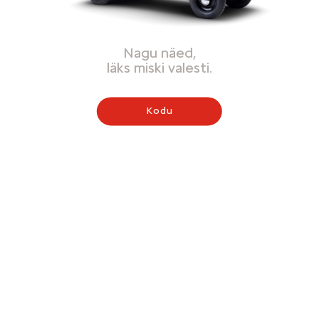
Nagu näed,
läks miski valesti.
Kodu