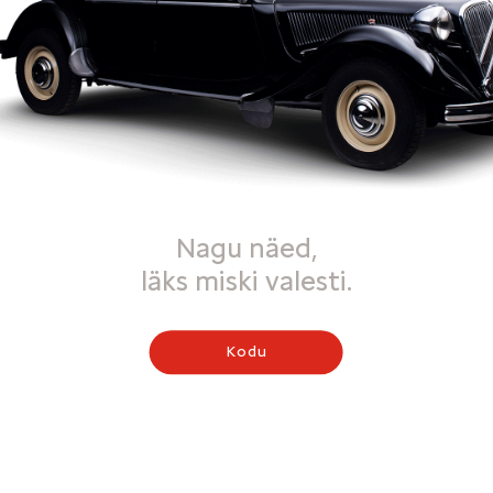
Nagu näed,
läks miski valesti.
Kodu