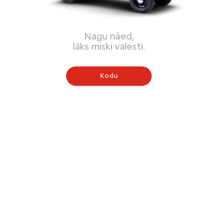
Nagu näed,
läks miski valesti.
Kodu