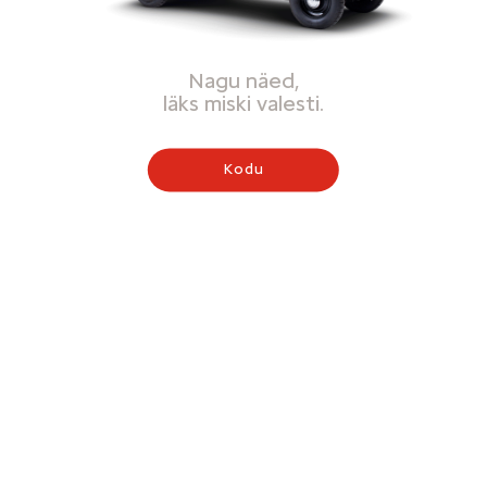
Nagu näed,
läks miski valesti.
Kodu