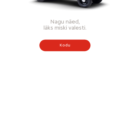
Nagu näed,
läks miski valesti.
Kodu