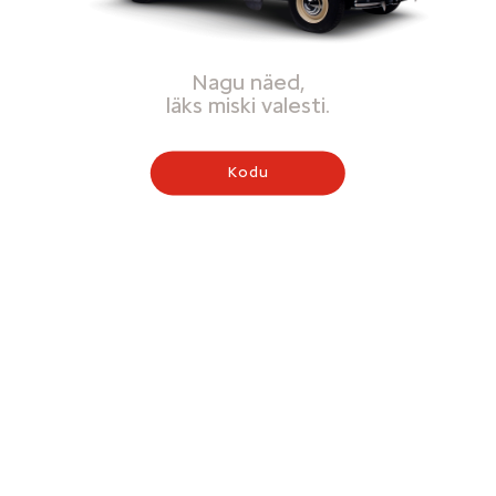
Nagu näed,
läks miski valesti.
Kodu