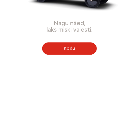
Nagu näed,
läks miski valesti.
Kodu