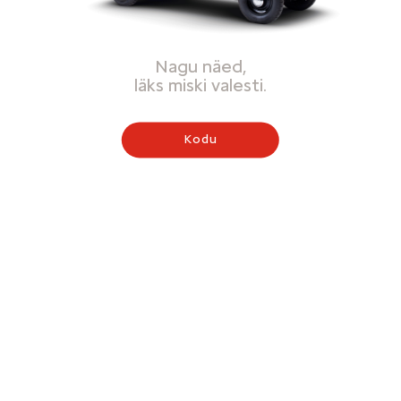
Nagu näed,
läks miski valesti.
Kodu