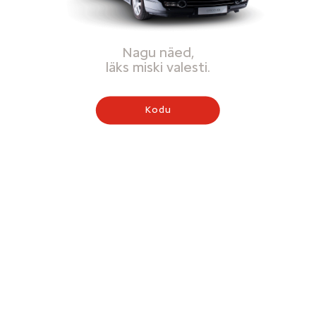
Nagu näed,
läks miski valesti.
Kodu