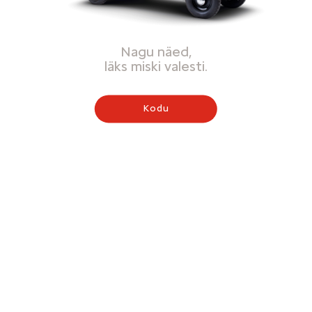
Nagu näed,
läks miski valesti.
Kodu