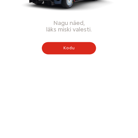
Nagu näed,
läks miski valesti.
Kodu