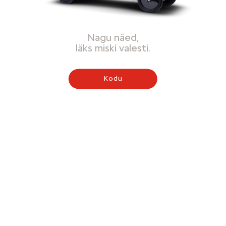
Nagu näed,
läks miski valesti.
Kodu