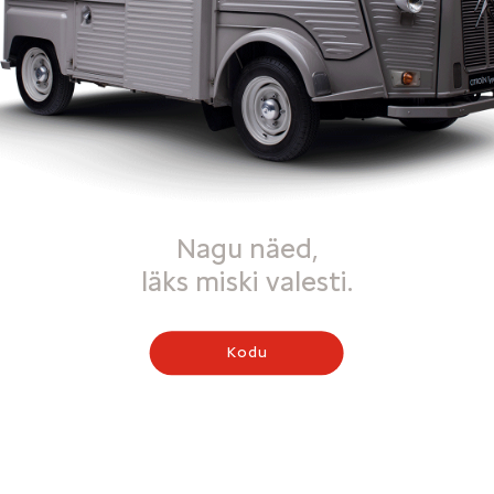
Nagu näed,
läks miski valesti.
Kodu