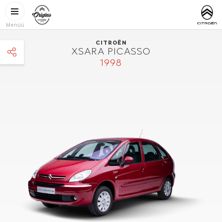
Liigu edasi põhisisu juurde
CITROËN
https://www
ORIGINS
Menüü
CITROËN
XSARA PICASSO
1998
facebook
twitter
pinterest