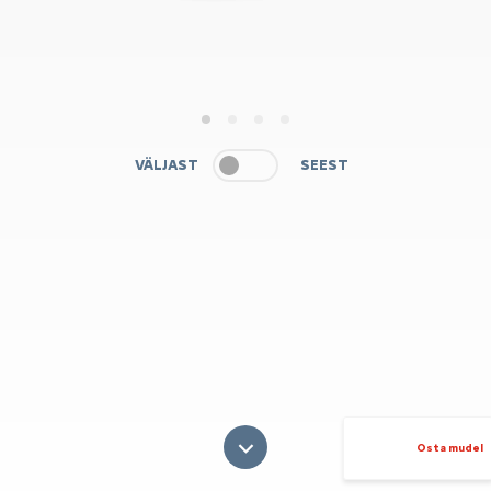
1
2
3
4
VÄLJAST
SEEST
Osta mudel