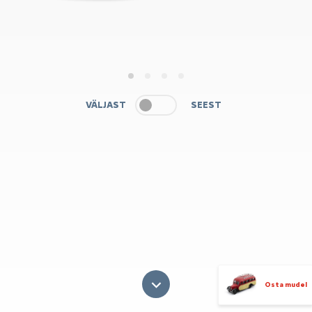
1
2
3
4
VÄLJAST
SEEST
Osta mudel