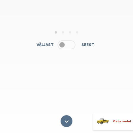
1
2
3
4
VÄLJAST
SEEST
Osta mudel