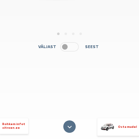
1
2
3
4
VÄLJAST
SEEST
Rohkem infot
Osta mudel
citroen.ee