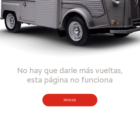
No hay que darle más vueltas,
esta página no funciona
Inicio