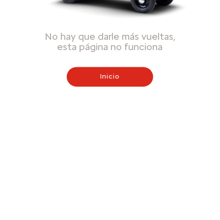
No hay que darle más vueltas,
esta página no funciona
Inicio