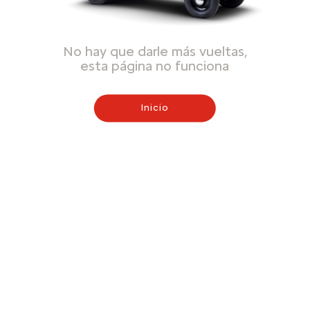
No hay que darle más vueltas,
esta página no funciona
Inicio