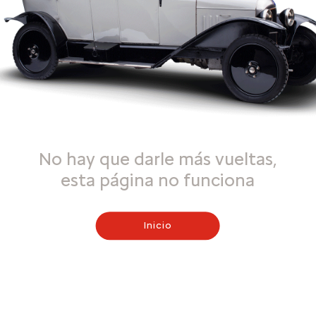
No hay que darle más vueltas,
esta página no funciona
Inicio