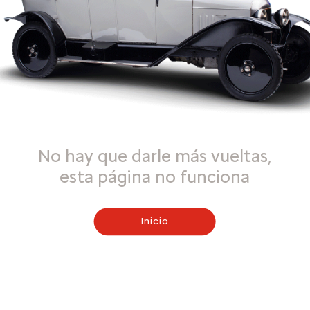
No hay que darle más vueltas,
esta página no funciona
Inicio