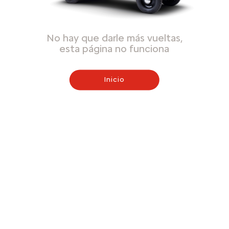
No hay que darle más vueltas,
esta página no funciona
Inicio