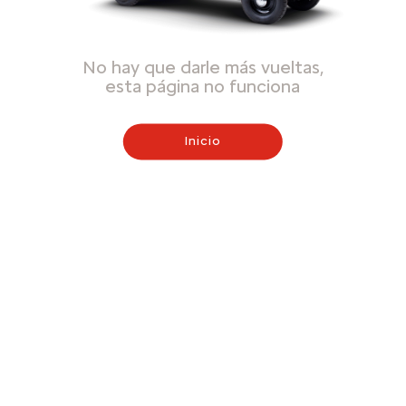
No hay que darle más vueltas,
esta página no funciona
Inicio