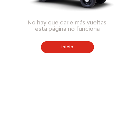
No hay que darle más vueltas,
esta página no funciona
Inicio