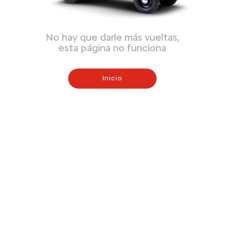
No hay que darle más vueltas,
esta página no funciona
Inicio