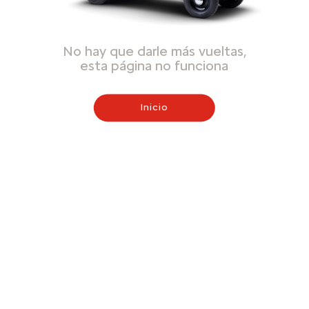
No hay que darle más vueltas,
esta página no funciona
Inicio