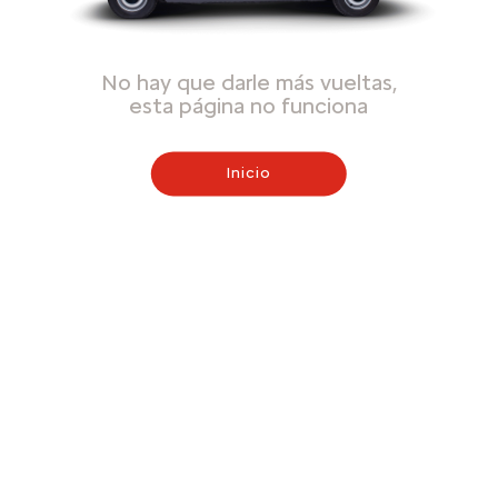
No hay que darle más vueltas,
esta página no funciona
Inicio