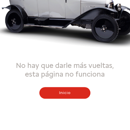
No hay que darle más vueltas,
esta página no funciona
Inicio