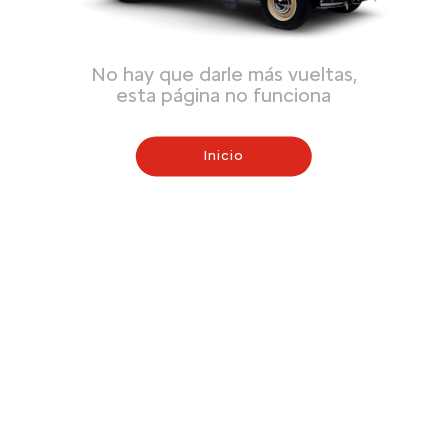
No hay que darle más vueltas,
esta página no funciona
Inicio