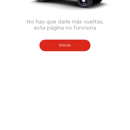
No hay que darle más vueltas,
esta página no funciona
Inicio