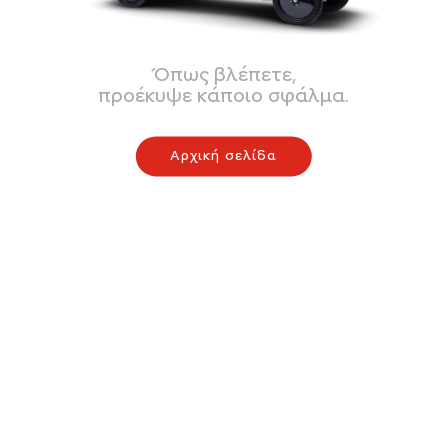
Όπως βλέπετε,
προέκυψε κάποιο σφάλμα.
Αρχική σελίδα