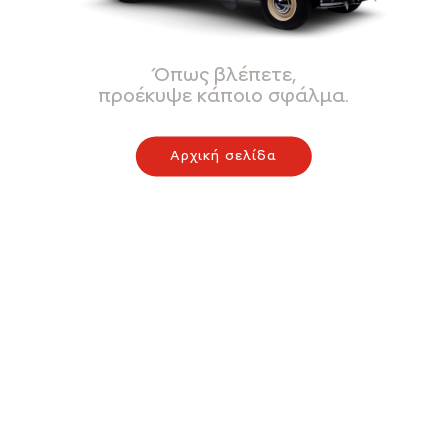
Όπως βλέπετε,
προέκυψε κάποιο σφάλμα.
Αρχική σελίδα