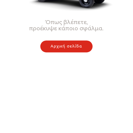
Όπως βλέπετε,
προέκυψε κάποιο σφάλμα.
Αρχική σελίδα