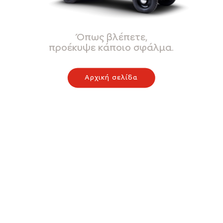
Όπως βλέπετε,
προέκυψε κάποιο σφάλμα.
Αρχική σελίδα