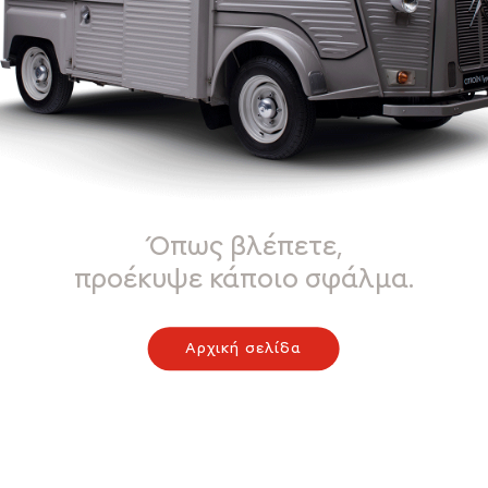
Όπως βλέπετε,
προέκυψε κάποιο σφάλμα.
Αρχική σελίδα