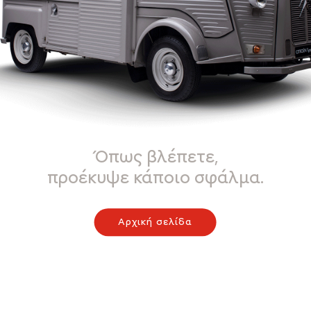
Όπως βλέπετε,
προέκυψε κάποιο σφάλμα.
Αρχική σελίδα