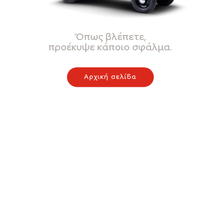
Όπως βλέπετε,
προέκυψε κάποιο σφάλμα.
Αρχική σελίδα