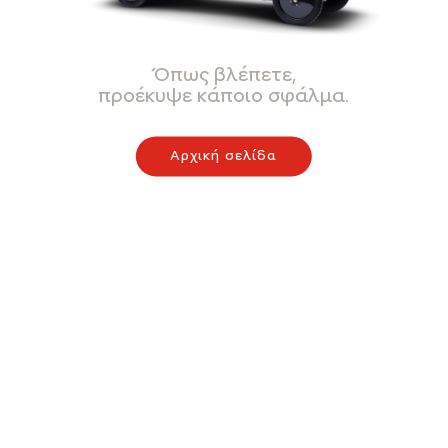
Όπως βλέπετε,
προέκυψε κάποιο σφάλμα.
Αρχική σελίδα