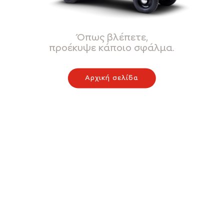
Όπως βλέπετε,
προέκυψε κάποιο σφάλμα.
Αρχική σελίδα