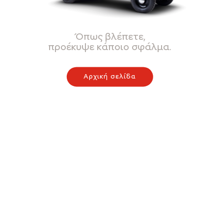
Όπως βλέπετε,
προέκυψε κάποιο σφάλμα.
Αρχική σελίδα