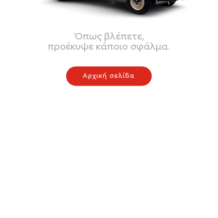
Όπως βλέπετε,
προέκυψε κάποιο σφάλμα.
Αρχική σελίδα