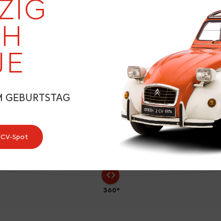
19
ZIG
EH
JE
7
M GEBURTSTAG
2CV‑Spot
360°