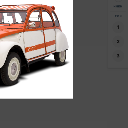
INNEN
ZOOM
TON
+
5
-