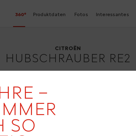
360°
Produktdaten
Fotos
Interessantes
Citroën HUBSCHRAUBER RE2
1975
CITROËN
HUBSCHRAUBER RE2
HRE –
IMMER
 SO