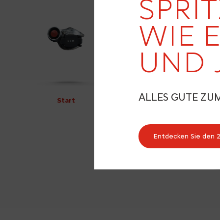
SPRIT
WIE 
UND 
ALLES GUTE ZU
Start
Entdecken Sie den 