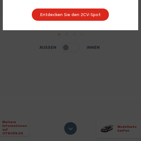
Entdecken Sie den 2CV‑Spot
1
2
3
4
AUSSEN
INNEN
Weitere
Informationen
Modellauto
auf
kaufen
CITROËN.DE