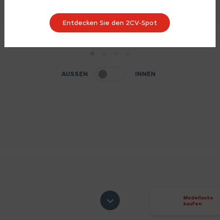
Entdecken Sie den 2CV‑Spot
1
2
3
4
AUSSEN
INNEN
Modellauto
kaufen