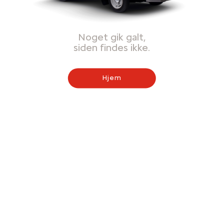
Noget gik galt,
siden findes ikke.
Hjem