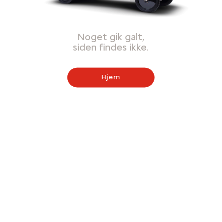
Noget gik galt,
siden findes ikke.
Hjem