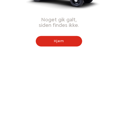
Noget gik galt,
siden findes ikke.
Hjem