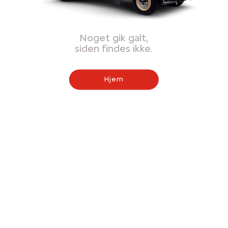
Noget gik galt,
siden findes ikke.
Hjem