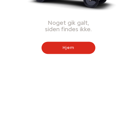
Noget gik galt,
siden findes ikke.
Hjem